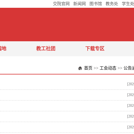
交院官网
新闻网
图书馆
教务处
学生
园地
教工社团
下载专区
首页
>>
工会动态
>>
公告
[202
[202
[202
[202
[202