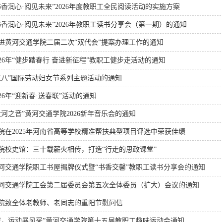
书香润心·阅见未来”2026年度教职工全民阅读活动的实施方案
书香润心·阅见未来”2026年教职工读书分享会（第一期）的通知
进黄河交通学院二届二次“双代会”提案办理工作的通知
026年“健步踏春行 奋进新征程”教职工健步走活动的通知
三八”国际劳动妇女节系列主题活动的通知
26年“迎新春·送春联”活动的通知
大河之音”黄河交通学院2026新年音乐会的通知
院在2025年河南省高等学校精准帮扶典型项目评选中荣获佳绩
院校史馆：三十载薪火相传，打造“行走的思政课堂”
河交通学院职工书屋揭牌仪式暨“书香交馨”教职工读书分享会的通知
河交通学院工会第二届委员会第五次全体委员（扩大）会议的通知
院致全体老教师、老同志的重阳节慰问信
载，运动展风采”黄河交通学院第十五届教职工趣味运动会通知